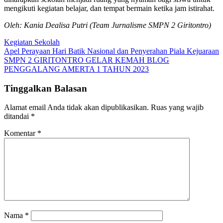
mengikuti kegiatan belajar, dan tempat bermain ketika jam istirahat.
Oleh: Kania Dealisa Putri (Team Jurnalisme SMPN 2 Giritontro)
Kegiatan Sekolah
Navigasi
Apel Perayaan Hari Batik Nasional dan Penyerahan Piala Kejuaraan
SMPN 2 GIRITONTRO GELAR KEMAH BLOG
pos
PENGGALANG AMERTA 1 TAHUN 2023
Tinggalkan Balasan
Alamat email Anda tidak akan dipublikasikan.
Ruas yang wajib
ditandai
*
Komentar
*
Nama
*