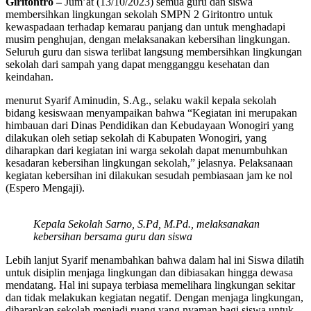
Giritontro –
Jum’at (13/10/2023) semua guru dan siswa
membersihkan lingkungan sekolah SMPN 2 Giritontro untuk
kewaspadaan terhadap kemarau panjang dan untuk menghadapi
musim penghujan, dengan melaksanakan kebersihan lingkungan.
Seluruh guru dan siswa terlibat langsung membersihkan lingkungan
sekolah dari sampah yang dapat mengganggu kesehatan dan
keindahan.
menurut Syarif Aminudin, S.Ag., selaku wakil kepala sekolah
bidang kesiswaan menyampaikan bahwa “Kegiatan ini merupakan
himbauan dari Dinas Pendidikan dan Kebudayaan Wonogiri yang
dilakukan oleh setiap sekolah di Kabupaten Wonogiri, yang
diharapkan dari kegiatan ini warga sekolah dapat menumbuhkan
kesadaran kebersihan lingkungan sekolah,” jelasnya. Pelaksanaan
kegiatan kebersihan ini dilakukan sesudah pembiasaan jam ke nol
(Espero Mengaji).
Kepala Sekolah Sarno, S.Pd, M.Pd., melaksanakan
kebersihan bersama guru dan siswa
Lebih lanjut Syarif menambahkan bahwa dalam hal ini Siswa dilatih
untuk disiplin menjaga lingkungan dan dibiasakan hingga dewasa
mendatang. Hal ini supaya terbiasa memelihara lingkungan sekitar
dan tidak melakukan kegiatan negatif. Dengan menjaga lingkungan,
diharapkan sekolah menjadi ruang yang nyaman bagi siswa untuk