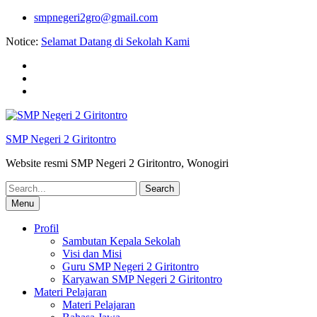
Skip
smpnegeri2gro@gmail.com
to
Notice:
Selamat Datang di Sekolah Kami
content
Facebook
twitter
youtube
SMP Negeri 2 Giritontro
Website resmi SMP Negeri 2 Giritontro, Wonogiri
Search
for:
Menu
Profil
Sambutan Kepala Sekolah
Visi dan Misi
Guru SMP Negeri 2 Giritontro
Karyawan SMP Negeri 2 Giritontro
Materi Pelajaran
Materi Pelajaran