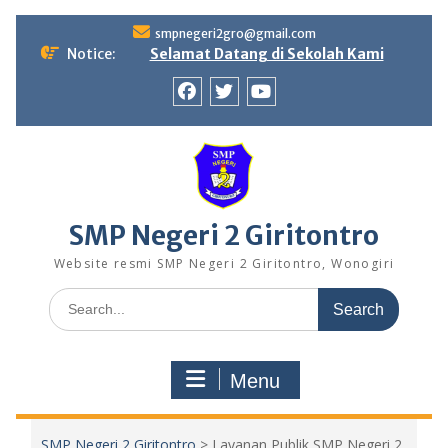
Skip
smpnegeri2gro@gmail.com
to
Notice:
Selamat Datang di Sekolah Kami
content
Facebook
twitter
youtube
SMP Negeri 2 Giritontro
Website resmi SMP Negeri 2 Giritontro, Wonogiri
Search
for:
Menu
SMP Negeri 2 Giritontro
>
Layanan Publik SMP Negeri 2