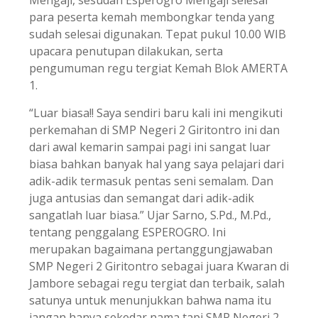
Mengaji, sesudah Esperogro Mengaji selesai
para peserta kemah membongkar tenda yang
sudah selesai digunakan. Tepat pukul 10.00 WIB
upacara penutupan dilakukan, serta
pengumuman regu tergiat Kemah Blok AMERTA
1.
“Luar biasa!! Saya sendiri baru kali ini mengikuti
perkemahan di SMP Negeri 2 Giritontro ini dan
dari awal kemarin sampai pagi ini sangat luar
biasa bahkan banyak hal yang saya pelajari dari
adik-adik termasuk pentas seni semalam. Dan
juga antusias dan semangat dari adik-adik
sangatlah luar biasa.” Ujar Sarno, S.Pd., M.Pd.,
tentang penggalang ESPEROGRO. Ini
merupakan bagaimana pertanggungjawaban
SMP Negeri 2 Giritontro sebagai juara Kwaran di
Jambore sebagai regu tergiat dan terbaik, salah
satunya untuk menunjukkan bahwa nama itu
jangan hanya sekedar nama tapi SMP Negeri 2