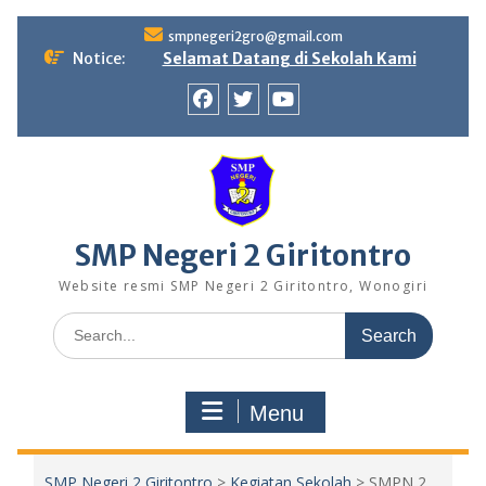
Skip
smpnegeri2gro@gmail.com
to
Notice:
Selamat Datang di Sekolah Kami
content
Facebook
twitter
youtube
SMP Negeri 2 Giritontro
Website resmi SMP Negeri 2 Giritontro, Wonogiri
Search
for:
Menu
SMP Negeri 2 Giritontro
>
Kegiatan Sekolah
>
SMPN 2