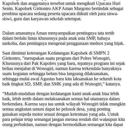
Kapolsek dan anggotanya tersebut untuk mengikuti Upacara Hari
Senin. Kapolsek Giritontro AKP Aman Margono bertindak sebagai
pembina upacara sedang peserta upacara diikuti oleh para siswa-
siswi, guru dan karyawan sekolah setempat.
Dalam amanatnya Aman menyampaikan pentingnya tata tertib
dalam berlalu lintas khususnya pada anak usia SMP, bahaya
narkoba, dan pentingnya mengenai penggunaan medsos yang bijak.
Saat dimintai keterangan Kedatangan Kapolsek di SMPN 2
Giritontro, ”merupakan suatu program dari Polres Wonogiri,
Khususnya dari Pak Kapolres yang baru, tepatnya program ini sejak
beliau menjabat di Wonogiri, namun karena terkendala banyaknya
suatu kegiatan sehingga belum bisa langsung dilaksanakan,
sehingga mulai awal Agustus baru kita laksanakan ke seluruh kota
baik tingkat SD, SMP, dan SMK yang ada di Wonogiri,” katanya.
“Mudah-mudahan dengan kedatangan kami anak-anak bisa lebih
baik, lebih tertib dalam melaksanakan semua hal utamanya dalam
berkendara. Karena saya tau untuk wilayah Wonogiri tidak mungkin
semua angkutan umum dapat ke pelosok desa, yang penting
gunakan sepeda motor sesuai dengan ketentuan yang ada. Untuk
para pelajar tetap semangat jangan merasa rendah diri walaupun kita
orang perbukitan, namun dengan bermodalkan semangat kita dapat