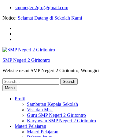
Skip
smpnegeri2gro@gmail.com
to
Notice:
Selamat Datang di Sekolah Kami
content
Facebook
twitter
youtube
SMP Negeri 2 Giritontro
Website resmi SMP Negeri 2 Giritontro, Wonogiri
Search
for:
Menu
Profil
Sambutan Kepala Sekolah
Visi dan Misi
Guru SMP Negeri 2 Giritontro
Karyawan SMP Negeri 2 Giritontro
Materi Pelajaran
Materi Pelajaran