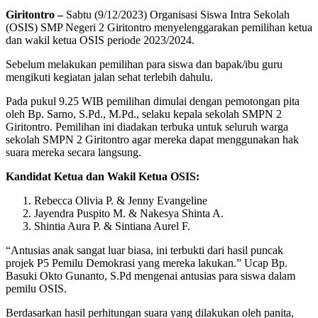
Giritontro –
Sabtu (9/12/2023) Organisasi Siswa Intra Sekolah
(OSIS) SMP Negeri 2 Giritontro menyelenggarakan pemilihan ketua
dan wakil ketua OSIS periode 2023/2024.
Sebelum melakukan pemilihan para siswa dan bapak/ibu guru
mengikuti kegiatan jalan sehat terlebih dahulu.
Pada pukul 9.25 WIB pemilihan dimulai dengan pemotongan pita
oleh Bp. Sarno, S.Pd., M.Pd., selaku kepala sekolah SMPN 2
Giritontro. Pemilihan ini diadakan terbuka untuk seluruh warga
sekolah SMPN 2 Giritontro agar mereka dapat menggunakan hak
suara mereka secara langsung.
Kandidat Ketua dan Wakil Ketua OSIS:
Rebecca Olivia P. & Jenny Evangeline
Jayendra Puspito M. & Nakesya Shinta A.
Shintia Aura P. & Sintiana Aurel F.
“Antusias anak sangat luar biasa, ini terbukti dari hasil puncak
projek P5 Pemilu Demokrasi yang mereka lakukan.” Ucap Bp.
Basuki Okto Gunanto, S.Pd mengenai antusias para siswa dalam
pemilu OSIS.
Berdasarkan hasil perhitungan suara yang dilakukan oleh panita,