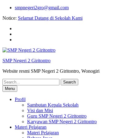
Skip
smpnegeri2gro@gmail.com
to
Notice:
Selamat Datang di Sekolah Kami
content
Facebook
twitter
youtube
SMP Negeri 2 Giritontro
Website resmi SMP Negeri 2 Giritontro, Wonogiri
Search
for:
Menu
Profil
Sambutan Kepala Sekolah
Visi dan Misi
Guru SMP Negeri 2 Giritontro
Karyawan SMP Negeri 2 Giritontro
Materi Pelajaran
Materi Pelajaran