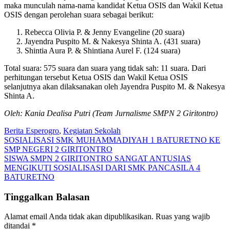
maka munculah nama-nama kandidat Ketua OSIS dan Wakil Ketua
OSIS dengan perolehan suara sebagai berikut:
Rebecca Olivia P. & Jenny Evangeline (20 suara)
Jayendra Puspito M. & Nakesya Shinta A. (431 suara)
Shintia Aura P. & Shintiana Aurel F. (124 suara)
Total suara: 575 suara dan suara yang tidak sah: 11 suara. Dari
perhitungan tersebut Ketua OSIS dan Wakil Ketua OSIS
selanjutnya akan dilaksanakan oleh Jayendra Puspito M. & Nakesya
Shinta A.
Oleh: Kania Dealisa Putri (Team Jurnalisme SMPN 2 Giritontro)
Berita Esperogro
,
Kegiatan Sekolah
Navigasi
SOSIALISASI SMK MUHAMMADIYAH 1 BATURETNO KE
SMP NEGERI 2 GIRITONTRO
pos
SISWA SMPN 2 GIRITONTRO SANGAT ANTUSIAS
MENGIKUTI SOSIALISASI DARI SMK PANCASILA 4
BATURETNO
Tinggalkan Balasan
Alamat email Anda tidak akan dipublikasikan.
Ruas yang wajib
ditandai
*