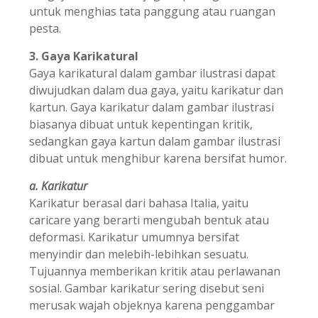
untuk menghias tata panggung atau ruangan
pesta.
3. Gaya Karikatural
Gaya karikatural dalam gambar ilustrasi dapat
diwujudkan dalam dua gaya, yaitu karikatur dan
kartun. Gaya karikatur dalam gambar ilustrasi
biasanya dibuat untuk kepentingan kritik,
sedangkan gaya kartun dalam gambar ilustrasi
dibuat untuk menghibur karena bersifat humor.
a. Karikatur
Karikatur berasal dari bahasa Italia, yaitu
caricare yang berarti mengubah bentuk atau
deformasi. Karikatur umumnya bersifat
menyindir dan melebih-lebihkan sesuatu.
Tujuannya memberikan kritik atau perlawanan
sosial. Gambar karikatur sering disebut seni
merusak wajah objeknya karena penggambar