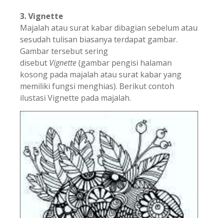
3. Vignette
Majalah atau surat kabar dibagian sebelum atau
sesudah tulisan biasanya terdapat gambar.
Gambar tersebut sering
disebut
Vignette
(gambar pengisi halaman
kosong pada majalah atau surat kabar yang
memiliki fungsi menghias). Berikut contoh
ilustasi Vignette pada majalah.