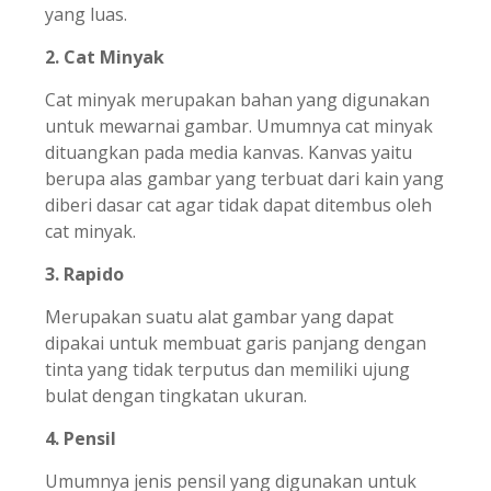
yang luas.
2. Cat Minyak
Cat minyak merupakan bahan yang digunakan
untuk mewarnai gambar. Umumnya cat minyak
dituangkan pada media kanvas. Kanvas yaitu
berupa alas gambar yang terbuat dari kain yang
diberi dasar cat agar tidak dapat ditembus oleh
cat minyak.
3. Rapido
Merupakan suatu alat gambar yang dapat
dipakai untuk membuat garis panjang dengan
tinta yang tidak terputus dan memiliki ujung
bulat dengan tingkatan ukuran.
4. Pensil
Umumnya jenis pensil yang digunakan untuk