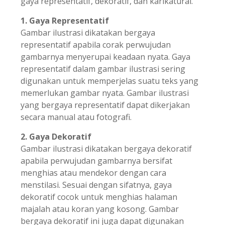
gaya representatif, dekoratif, dan karikatural.
1. Gaya Representatif
Gambar ilustrasi dikatakan bergaya
representatif apabila corak perwujudan
gambarnya menyerupai keadaan nyata. Gaya
representatif dalam gambar ilustrasi sering
digunakan untuk memperjelas suatu teks yang
memerlukan gambar nyata. Gambar ilustrasi
yang bergaya representatif dapat dikerjakan
secara manual atau fotografi.
2. Gaya Dekoratif
Gambar ilustrasi dikatakan bergaya dekoratif
apabila perwujudan gambarnya bersifat
menghias atau mendekor dengan cara
menstilasi. Sesuai dengan sifatnya, gaya
dekoratif cocok untuk menghias halaman
majalah atau koran yang kosong. Gambar
bergaya dekoratif ini juga dapat digunakan