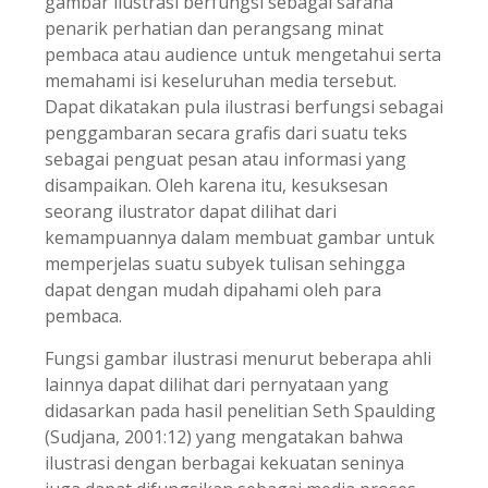
gambar ilustrasi berfungsi sebagai sarana
penarik perhatian dan perangsang minat
pembaca atau audience untuk mengetahui serta
memahami isi keseluruhan media tersebut.
Dapat dikatakan pula ilustrasi berfungsi sebagai
penggambaran secara grafis dari suatu teks
sebagai penguat pesan atau informasi yang
disampaikan. Oleh karena itu, kesuksesan
seorang ilustrator dapat dilihat dari
kemampuannya dalam membuat gambar untuk
memperjelas suatu subyek tulisan sehingga
dapat dengan mudah dipahami oleh para
pembaca.
Fungsi gambar ilustrasi menurut beberapa ahli
lainnya dapat dilihat dari pernyataan yang
didasarkan pada hasil penelitian Seth Spaulding
(Sudjana, 2001:12) yang mengatakan bahwa
ilustrasi dengan berbagai kekuatan seninya