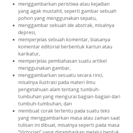
menggambarkan peristiwa atau kejadian
yang agak mustahil, seperti gambar sebuah
pohon yang menggunakan sepatu,
menggambar sebuah ide abstrak, misalnya
depresi,
memperjelas sebuah komentar, biasanya
komentar editorial berbentuk kartun atau
karikatur,
memperjelas pembahasan suatu artikel
menggunakan gambar,
menggambarkan sesuatu secara rinci,
misalnya ilustrasi pada materi ilmu
pengetahuan alam tentang tumbuh-
tumbuhan yang mengurai bagian-bagian dari
tumbuh-tumbuhan, dan
membuat corak tertentu pada suatu teks
yang menggambarkan masa atau zaman saat
tulisan ini dibuat, misalnya seperti pada masa
“Victorian” yang digambarkan melalui bentuk