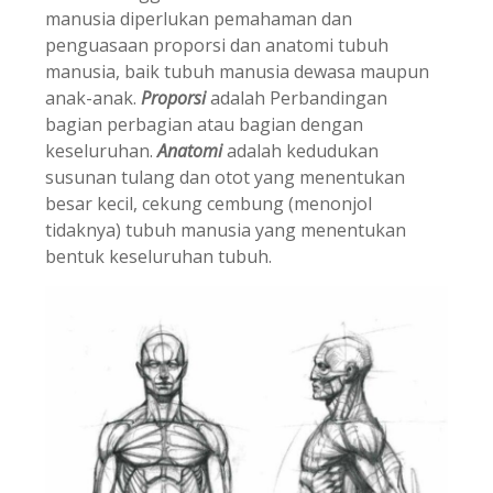
manusia diperlukan pemahaman dan
penguasaan proporsi dan anatomi tubuh
manusia, baik tubuh manusia dewasa maupun
anak-anak.
Proporsi
adalah Perbandingan
bagian perbagian atau bagian dengan
keseluruhan.
Anatomi
adalah kedudukan
susunan tulang dan otot yang menentukan
besar kecil, cekung cembung (menonjol
tidaknya) tubuh manusia yang menentukan
bentuk keseluruhan tubuh.