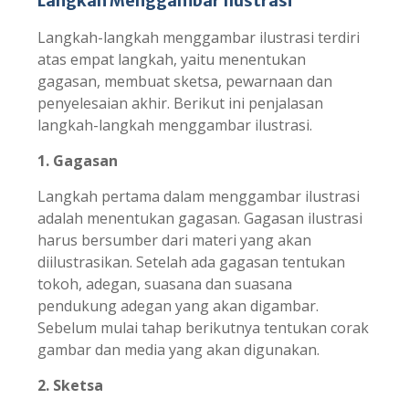
Langkah Menggambar Ilustrasi
Langkah-langkah menggambar ilustrasi terdiri
atas empat langkah, yaitu menentukan
gagasan, membuat sketsa, pewarnaan dan
penyelesaian akhir. Berikut ini penjalasan
langkah-langkah menggambar ilustrasi.
1. Gagasan
Langkah pertama dalam menggambar ilustrasi
adalah menentukan gagasan. Gagasan ilustrasi
harus bersumber dari materi yang akan
diilustrasikan. Setelah ada gagasan tentukan
tokoh, adegan, suasana dan suasana
pendukung adegan yang akan digambar.
Sebelum mulai tahap berikutnya tentukan corak
gambar dan media yang akan digunakan.
2. Sketsa