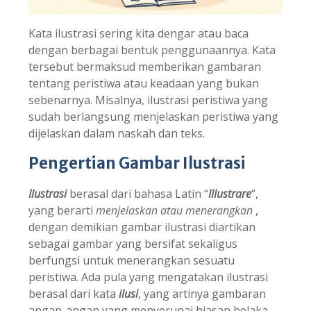
Kata ilustrasi sering kita dengar atau baca
dengan berbagai bentuk penggunaannya. Kata
tersebut bermaksud memberikan gambaran
tentang peristiwa atau keadaan yang bukan
sebenarnya. Misalnya, ilustrasi peristiwa yang
sudah berlangsung menjelaskan peristiwa yang
dijelaskan dalam naskah dan teks.
Pengertian Gambar Ilustrasi
Ilustrasi
berasal dari bahasa Latin “
Illustrare
“,
yang berarti
menjelaskan atau menerangkan
,
dengan demikian gambar ilustrasi diartikan
sebagai gambar yang bersifat sekaligus
berfungsi untuk menerangkan sesuatu
peristiwa. Ada pula yang mengatakan ilustrasi
berasal dari kata
ilusi
, yang artinya gambaran
angan-angan yang menyerupai hiasan belaka.