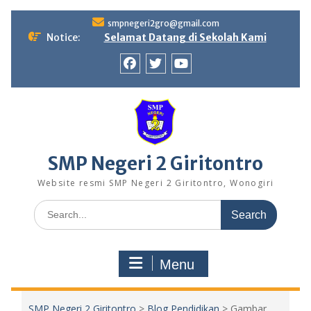
Skip
smpnegeri2gro@gmail.com
to
Notice:
Selamat Datang di Sekolah Kami
content
Facebook
twitter
youtube
SMP Negeri 2 Giritontro
Website resmi SMP Negeri 2 Giritontro, Wonogiri
Search
for:
Menu
SMP Negeri 2 Giritontro
>
Blog Pendidikan
>
Gambar