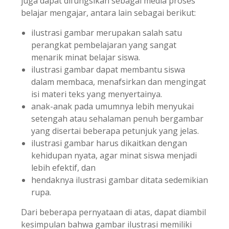
juga dapat difungsikan sebagai media proses
belajar mengajar, antara lain sebagai berikut:
ilustrasi gambar merupakan salah satu
perangkat pembelajaran yang sangat
menarik minat belajar siswa.
ilustrasi gambar dapat membantu siswa
dalam membaca, menafsirkan dan mengingat
isi materi teks yang menyertainya.
anak-anak pada umumnya lebih menyukai
setengah atau sehalaman penuh bergambar
yang disertai beberapa petunjuk yang jelas.
ilustrasi gambar harus dikaitkan dengan
kehidupan nyata, agar minat siswa menjadi
lebih efektif, dan
hendaknya ilustrasi gambar ditata sedemikian
rupa.
Dari beberapa pernyataan di atas, dapat diambil
kesimpulan bahwa gambar ilustrasi memiliki