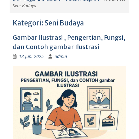
Seni Budaya
Kategori:
Seni Budaya
Gambar Ilustrasi , Pengertian, Fungsi,
dan Contoh gambar Ilustrasi
13 Juni 2025
admin