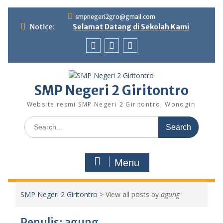
Skip
smpnegeri2gro@gmail.com
to
Notice:
Selamat Datang di Sekolah Kami
content
Facebook
twitter
youtube
SMP Negeri 2 Giritontro
Website resmi SMP Negeri 2 Giritontro, Wonogiri
Search
for:
Menu
SMP Negeri 2 Giritontro
>
View all posts by
agung
Penulis:
agung