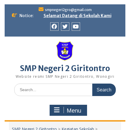
Skip
smpnegeri2gro@gmail.com
to
Notice:
Selamat Datang di Sekolah Kami
content
Facebook
twitter
youtube
SMP Negeri 2 Giritontro
Website resmi SMP Negeri 2 Giritontro, Wonogiri
Search
for:
Menu
SMP Negeri 2 Giritontro
>
Kegiatan Sekolah
>