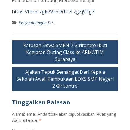
Pemahaman tentang Merdeka Belajar”
https://forms.gle/VxnDrto7LzgZj9Tg7
Pengembangan Diri
Navigasi
Ratusan Siswa SMPN 2 Giritontro Ikuti
pos
Kegiatan Outing Class ke ARMATIM
Surabaya
Ajakan Tepuk Semangat Dari Kepala
Sekolah Awali Pembukaan LDKS SMP Negeri
2 Giritontro
Tinggalkan Balasan
Alamat email Anda tidak akan dipublikasikan.
Ruas yang
wajib ditandai
*