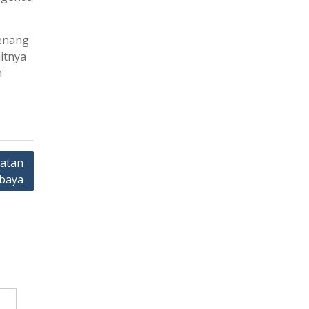
senang
itnya
h
iatan
baya