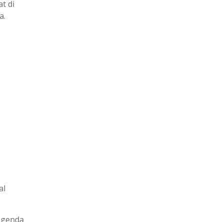
t di
a.
al
agenda