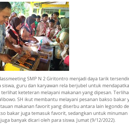
ssmeeting SMP N 2 Giritontro menjadi daya tarik tersendir
 siswa, guru dan karyawan rela berjubel untuk mendapatk
terlihat keteteran melayani makanan yang dipesan. Terliha
i Wibowo. SH ikut membantu melayani pesanan bakso bakar 
antauan makanan favorit yang diserbu antara lain legondo 
bakso bakar juga temasuk favorit, sedangkan untuk minuman
n juga banyak dicari oleh para siswa. Jumat (9/12/2022).