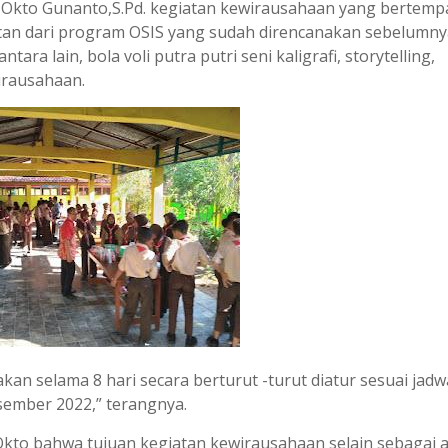
i Okto Gunanto,S.Pd. kegiatan kewirausahaan yang bertempa
atan dari program OSIS yang sudah direncanakan sebelumny
ra lain, bola voli putra putri seni kaligrafi, storytelling,
irausahaan.
an selama 8 hari secara berturut -turut diatur sesuai jadw
esember 2022,” terangnya.
Okto bahwa tujuan kegiatan kewirausahaan selain sebagai 