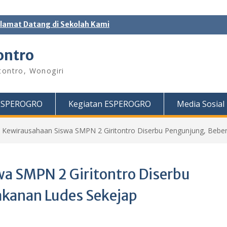
lamat Datang di Sekolah Kami
ontro
tontro, Wonogiri
 ESPEROGRO
Kegiatan ESPEROGRO
Media Sosia
 Kewirausahaan Siswa SMPN 2 Giritontro Diserbu Pengunjung, Beb
a SMPN 2 Giritontro Diserbu
kanan Ludes Sekejap