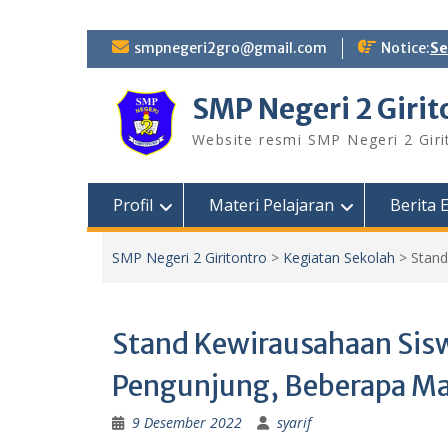
Skip
smpnegeri2gro@gmail.com
Notice:
Se
to
content
SMP Negeri 2 Girit
Website resmi SMP Negeri 2 Giri
Profil
Materi Pelajaran
Berita
SMP Negeri 2 Giritontro
>
Kegiatan Sekolah
>
Stand
Stand Kewirausahaan Sisw
Pengunjung, Beberapa Ma
9 Desember 2022
syarif