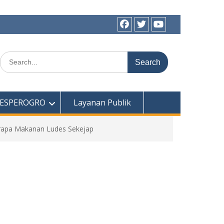
Facebook
twitter
youtube
Search
for:
l ESPEROGRO
Layanan Publik
erapa Makanan Ludes Sekejap