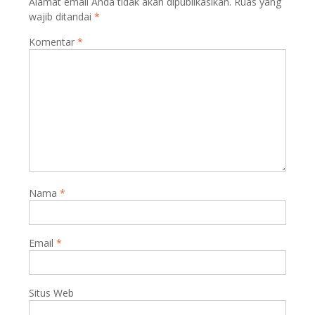
Alamat email Anda tidak akan dipublikasikan.
Ruas yang
wajib ditandai
*
Komentar
*
Nama
*
Email
*
Situs Web