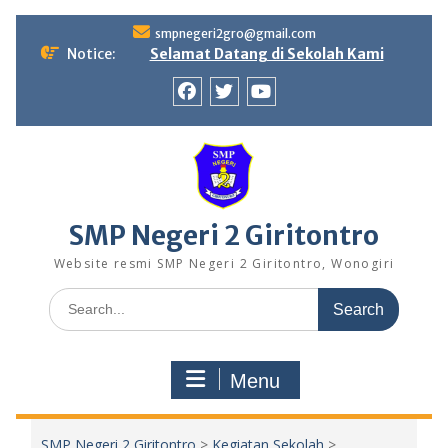
Skip
smpnegeri2gro@gmail.com
to
Notice:
Selamat Datang di Sekolah Kami
content
Facebook
twitter
youtube
SMP Negeri 2 Giritontro
Website resmi SMP Negeri 2 Giritontro, Wonogiri
Search
for:
Menu
SMP Negeri 2 Giritontro
>
Kegiatan Sekolah
>