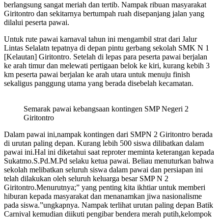
berlangsung sangat meriah dan tertib. Nampak ribuan masyarakat
Giritontro dan sekitarnya bertumpah ruah disepanjang jalan yang
dilalui peserta pawai.
Untuk rute pawai karnaval tahun ini mengambil strat dari Jalur
Lintas Selalatn tepatnya di depan pintu gerbang sekolah SMK N 1
[Kelautan] Giritontro. Setelah di lepas para peserta pawai berjalan
ke arah timur dan melewati pertigaan belok ke kiri, kurang kebih 3
km peserta pawai berjalan ke arah utara untuk menuju finish
sekaligus panggung utama yang berada disebelah kecamatan.
Semarak pawai kebangsaan kontingen SMP Negeri 2
Giritontro
Dalam pawai ini,nampak kontingen dari SMPN 2 Giritontro berada
di urutan paling depan. Kurang lebih 500 siswa dilibatkan dalam
pawai ini.Hal ini diketahui saat reproter meminta keterangan kepada
Sukatmo.S.Pd.M.Pd selaku ketua pawai. Beliau menuturkan bahwa
sekolah melibatkan seluruh siswa dalam pawai dan persiapan ini
telah dilakukan oleh seluruh keluarga besar SMP N 2
Giritontro.Menurutnya;” yang penting kita ikhtiar untuk memberi
hiburan kepada masyarakat dan menanamkan jiwa nasionalisme
pada siswa.”ungkapnya. Nampak terlihat urutan paling depan Batik
Carnival kemudian diikuti pengibar bendera merah putih,kelompok