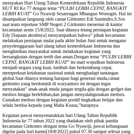
merayakan Hari Ulang Tahun Kemerdekaan Republik Indonesia
HUT RI Ke 77 dengan tema “
PULIH LEBIH CEPAT, BANGKIT
LEBIH KUAT
” Go Nyawiji Sesarengan Mbangun Wonogiri. Hal ini
disampaikan langsung oleh camat Giritontro Edi Sumindro,S.Sos
saat team reportase SMP Negeri 2 Giritontro menemui di kantor
kecamatan senin 15/8/2022. Saat ditanya tetang persiapan kegiatan
Edy [Sapaan akrabnya] menyampaikan bahwa” pihak kecamatan
melakukan persiapan mulai pada akhir bulan Juni untuk mengatur
penyelenggaraan hari ulang tahun kemerdekaan Indonesia dan
menghimbau masyarakat untuk melakukan kegiatan yang
bersangkutan dengan tertib dan aman.Dengan tema “
PULIH LEBIH
CEPAT, BANGKIT LEBIH KUAT
” ini mari wujudkan Indonesia
menjadi negara yang kuat, tumbuh dan berkembang cepat,
memperkuat ketahanan nasional untuk menghadapi tantangan
global.Saat ditanya tentang harapan bagi generasi muda,camat
giritontro yang berdomisli di wuryantoro ini dengan tegas
menyatakan” anak-anak muda jangan tergila-gila dengan gedget dan
medsos hingga berlebihan,dan jangan menyalahgunakan medsos.
Gunakan medsos dengan kegiatan positif tingkatkan belajar dan
selalu berdoa kepada yang Maha Kuasa,”harapnya.
Kegiatan pawai menyemarakkan hari Ulang Tahun Republik
Indonesia ke 77 tahun 2022 yang diadakan oleh pihak panitia
kecamatan Giritontro dengan tema Go Nyawiji, pawai kebangsaan
digelar pada hari kamis[18/8/2022] pukul 07.30 sampai selesai yang