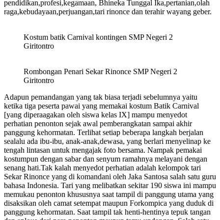
pendidikan,profesi,kegamaan, Bhineka Tunggal Ika,pertanian,olah
raga,kebudayaan,perjuangan,tari rinonce dan terahir wayang geber.
Kostum batik Carnival kontingen SMP Negeri 2
Giritontro
Rombongan Penari Sekar Rinonce SMP Negeri 2
Giritontro
Adapun pemandangan yang tak biasa terjadi sebelumnya yaitu
ketika tiga peserta pawai yang memakai kostum Batik Carnival
[yang diperaagakan oleh siswa kelas IX] mampu menyedot
perhatian penonton sejak awal pemberangkatan sampai akhir
panggung kehormatan. Terlihat setiap beberapa langkah berjalan
sealalu ada ibu-ibu, anak-anak,dewasa, yang berlari menyelinap ke
tengah lintasan untuk mengajak foto bersama. Nampak pemakai
kostumpun dengan sabar dan senyum ramahnya melayani dengan
senang hati.Tak kalah menyedot perhatian adalah kelompok tari
Sekar Rinonce yang di komandani oleh Jaka Santosa salah satu guru
bahasa Indonesia. Tari yang melibatkan sekitar 190 siswa ini mampu
memukau penonton khususnya saat tampil di panggung utama yang
disaksikan oleh camat setempat maupun Forkompica yang duduk di
panggung kehormatan. Saat tampil tak henti-hentinya tepuk tangan