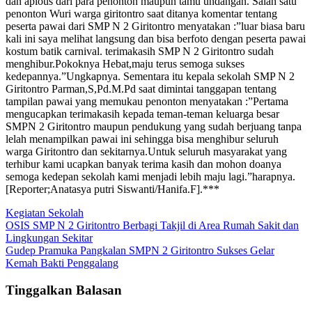
dan aplous dari para penonton maupun tamu undangan. Salah satu
penonton Wuri warga giritontro saat ditanya komentar tentang
peserta pawai dari SMP N 2 Giritontro menyatakan :”luar biasa baru
kali ini saya melihat langsung dan bisa berfoto dengan peserta pawai
kostum batik carnival. terimakasih SMP N 2 Giritontro sudah
menghibur.Pokoknya Hebat,maju terus semoga sukses
kedepannya.”Ungkapnya. Sementara itu kepala sekolah SMP N 2
Giritontro Parman,S,Pd.M.Pd saat dimintai tanggapan tentang
tampilan pawai yang memukau penonton menyatakan :”Pertama
mengucapkan terimakasih kepada teman-teman keluarga besar
SMPN 2 Giritontro maupun pendukung yang sudah berjuang tanpa
lelah menampilkan pawai ini sehingga bisa menghibur seluruh
warga Giritontro dan sekitarnya.Untuk seluruh masyarakat yang
terhibur kami ucapkan banyak terima kasih dan mohon doanya
semoga kedepan sekolah kami menjadi lebih maju lagi.”harapnya.
[Reporter;Anatasya putri Siswanti/Hanifa.F].***
Kegiatan Sekolah
Navigasi
OSIS SMP N 2 Giritontro Berbagi Takjil di Area Rumah Sakit dan
Lingkungan Sekitar
pos
Gudep Pramuka Pangkalan SMPN 2 Giritontro Sukses Gelar
Kemah Bakti Penggalang
Tinggalkan Balasan