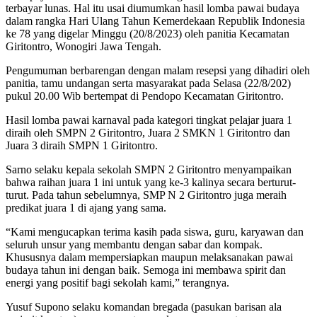
terbayar lunas. Hal itu usai diumumkan hasil lomba pawai budaya
dalam rangka Hari Ulang Tahun Kemerdekaan Republik Indonesia
ke 78 yang digelar Minggu (20/8/2023) oleh panitia Kecamatan
Giritontro, Wonogiri Jawa Tengah.
Pengumuman berbarengan dengan malam resepsi yang dihadiri oleh
panitia, tamu undangan serta masyarakat pada Selasa (22/8/202)
pukul 20.00 Wib bertempat di Pendopo Kecamatan Giritontro.
Hasil lomba pawai karnaval pada kategori tingkat pelajar juara 1
diraih oleh SMPN 2 Giritontro, Juara 2 SMKN 1 Giritontro dan
Juara 3 diraih SMPN 1 Giritontro.
Sarno selaku kepala sekolah SMPN 2 Giritontro menyampaikan
bahwa raihan juara 1 ini untuk yang ke-3 kalinya secara berturut-
turut. Pada tahun sebelumnya, SMP N 2 Giritontro juga meraih
predikat juara 1 di ajang yang sama.
“Kami mengucapkan terima kasih pada siswa, guru, karyawan dan
seluruh unsur yang membantu dengan sabar dan kompak.
Khususnya dalam mempersiapkan maupun melaksanakan pawai
budaya tahun ini dengan baik. Semoga ini membawa spirit dan
energi yang positif bagi sekolah kami,” terangnya.
Yusuf Supono selaku komandan bregada (pasukan barisan ala