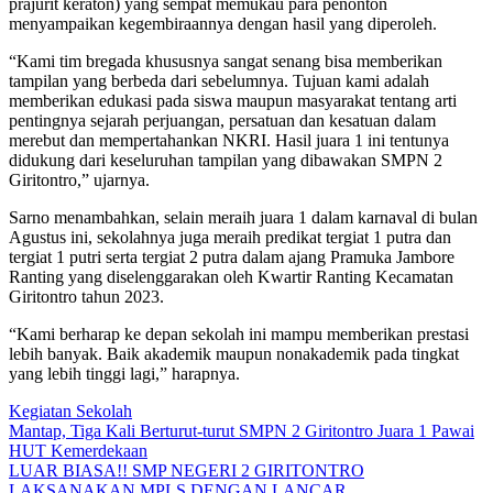
prajurit keraton) yang sempat memukau para penonton
menyampaikan kegembiraannya dengan hasil yang diperoleh.
“Kami tim bregada khususnya sangat senang bisa memberikan
tampilan yang berbeda dari sebelumnya. Tujuan kami adalah
memberikan edukasi pada siswa maupun masyarakat tentang arti
pentingnya sejarah perjuangan, persatuan dan kesatuan dalam
merebut dan mempertahankan NKRI. Hasil juara 1 ini tentunya
didukung dari keseluruhan tampilan yang dibawakan SMPN 2
Giritontro,” ujarnya.
Sarno menambahkan, selain meraih juara 1 dalam karnaval di bulan
Agustus ini, sekolahnya juga meraih predikat tergiat 1 putra dan
tergiat 1 putri serta tergiat 2 putra dalam ajang Pramuka Jambore
Ranting yang diselenggarakan oleh Kwartir Ranting Kecamatan
Giritontro tahun 2023.
“Kami berharap ke depan sekolah ini mampu memberikan prestasi
lebih banyak. Baik akademik maupun nonakademik pada tingkat
yang lebih tinggi lagi,” harapnya.
Kegiatan Sekolah
Navigasi
Mantap, Tiga Kali Berturut-turut SMPN 2 Giritontro Juara 1 Pawai
HUT Kemerdekaan
pos
LUAR BIASA!! SMP NEGERI 2 GIRITONTRO
LAKSANAKAN MPLS DENGAN LANCAR