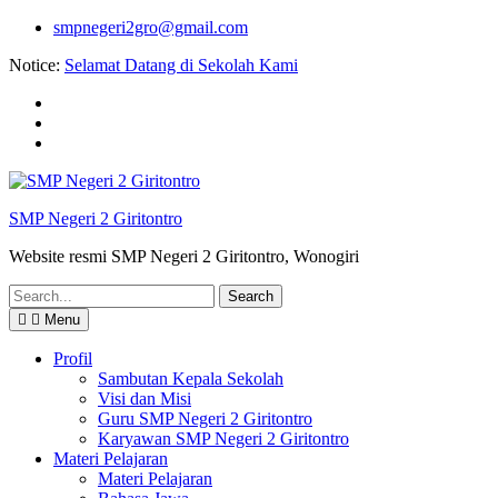
Skip
smpnegeri2gro@gmail.com
to
Notice:
Selamat Datang di Sekolah Kami
content
Facebook
twitter
youtube
SMP Negeri 2 Giritontro
Website resmi SMP Negeri 2 Giritontro, Wonogiri
Search
for:
Menu
Profil
Sambutan Kepala Sekolah
Visi dan Misi
Guru SMP Negeri 2 Giritontro
Karyawan SMP Negeri 2 Giritontro
Materi Pelajaran
Materi Pelajaran