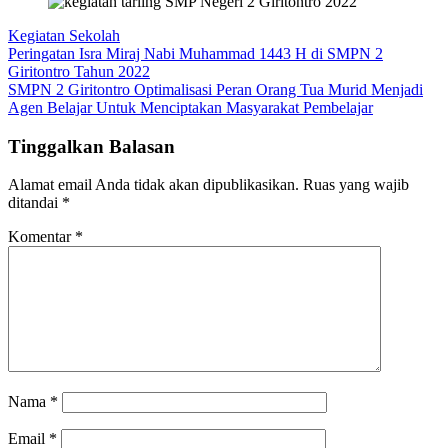
Kegiatan Sekolah
Navigasi
Peringatan Isra Miraj Nabi Muhammad 1443 H di SMPN 2
Giritontro Tahun 2022
pos
SMPN 2 Giritontro Optimalisasi Peran Orang Tua Murid Menjadi
Agen Belajar Untuk Menciptakan Masyarakat Pembelajar
Tinggalkan Balasan
Alamat email Anda tidak akan dipublikasikan.
Ruas yang wajib
ditandai
*
Komentar
*
Nama
*
Email
*