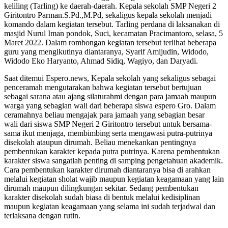
keliling (Tarling) ke daerah-daerah. Kepala sekolah SMP Negeri 2
Giritontro Parman.S.Pd.,M.Pd, sekaligus kepala sekolah menjadi
komando dalam kegiatan tersebut. Tarling perdana di laksanakan di
masjid Nurul Iman pondok, Suci, kecamatan Pracimantoro, selasa, 5
Maret 2022. Dalam rombongan kegiatan tersebut terlihat beberapa
guru yang mengikutinya diantaranya, Syarif Amijudin, Widodo,
Widodo Eko Haryanto, Ahmad Sidiq, Wagiyo, dan Daryadi.
Saat ditemui Espero.news, Kepala sekolah yang sekaligus sebagai
penceramah mengutarakan bahwa kegiatan tersebut bertujuan
sebagai sarana atau ajang silaturahmi dengan para jamaah maupun
warga yang sebagian wali dari beberapa siswa espero Gro. Dalam
ceramahnya beliau mengajak para jamaah yang sebagian besar
wali dari siswa SMP Negeri 2 Giritontro tersebut untuk bersama-
sama ikut menjaga, membimbing serta mengawasi putra-putrinya
disekolah ataupun dirumah. Beliau menekankan pentingnya
pembentukan karakter kepada putra putrinya. Karena pembentukan
karakter siswa sangatlah penting di samping pengetahuan akademik.
Cara pembentukan karakter dirumah diantaranya bisa di arahkan
melalui kegiatan sholat wajib maupun kegiatan keagamaan yang lain
dirumah maupun dilingkungan sekitar. Sedang pembentukan
karakter disekolah sudah biasa di bentuk melalui kedisiplinan
maupun kegiatan keagamaan yang selama ini sudah terjadwal dan
terlaksana dengan rutin.