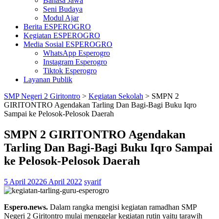
Bahasa Jawa
Seni Budaya
Modul Ajar
Berita ESPEROGRO
Kegiatan ESPEROGRO
Media Sosial ESPEROGRO
WhatsApp Esperogro
Instagram Esperogro
Tiktok Esperogro
Layanan Publik
SMP Negeri 2 Giritontro
>
Kegiatan Sekolah
>
SMPN 2
GIRITONTRO Agendakan Tarling Dan Bagi-Bagi Buku Iqro
Sampai ke Pelosok-Pelosok Daerah
SMPN 2 GIRITONTRO Agendakan
Tarling Dan Bagi-Bagi Buku Iqro Sampai
ke Pelosok-Pelosok Daerah
5 April 2022
6 April 2022
syarif
Espero.news.
Dalam rangka mengisi kegiatan ramadhan SMP
Negeri 2 Giritontro mulai menggelar kegiatan rutin yaitu tarawih