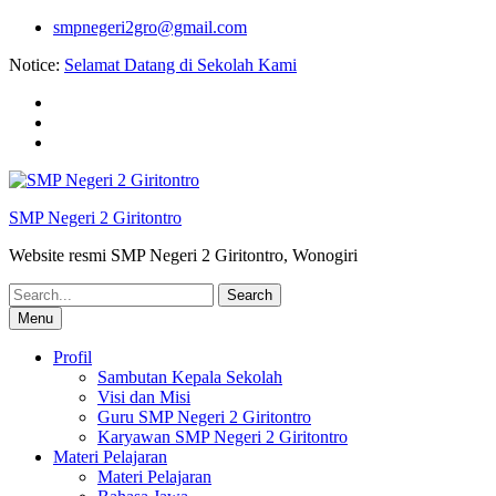
Skip
smpnegeri2gro@gmail.com
to
Notice:
Selamat Datang di Sekolah Kami
content
Facebook
twitter
youtube
SMP Negeri 2 Giritontro
Website resmi SMP Negeri 2 Giritontro, Wonogiri
Search
for:
Menu
Profil
Sambutan Kepala Sekolah
Visi dan Misi
Guru SMP Negeri 2 Giritontro
Karyawan SMP Negeri 2 Giritontro
Materi Pelajaran
Materi Pelajaran