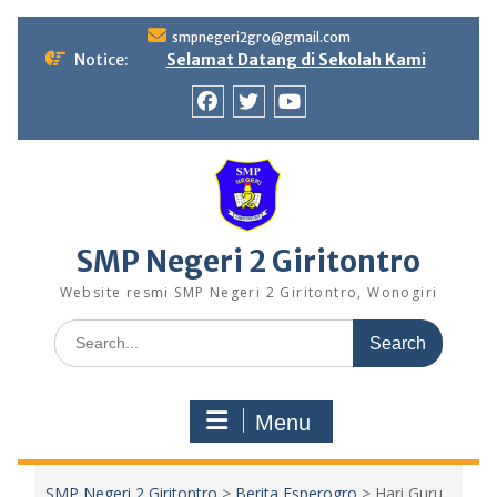
Skip
smpnegeri2gro@gmail.com
to
Notice:
Selamat Datang di Sekolah Kami
content
Facebook
twitter
youtube
SMP Negeri 2 Giritontro
Website resmi SMP Negeri 2 Giritontro, Wonogiri
Search
for:
Menu
SMP Negeri 2 Giritontro
>
Berita Esperogro
>
Hari Guru