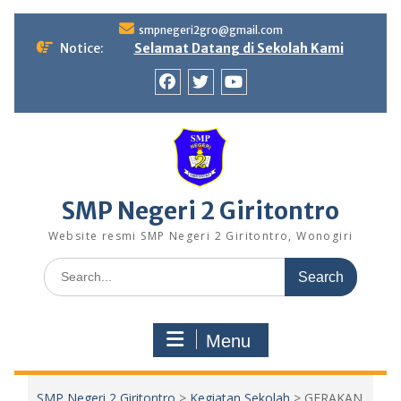
Skip
smpnegeri2gro@gmail.com
to
Notice:
Selamat Datang di Sekolah Kami
content
Facebook
twitter
youtube
SMP Negeri 2 Giritontro
Website resmi SMP Negeri 2 Giritontro, Wonogiri
Search
for:
Menu
SMP Negeri 2 Giritontro
>
Kegiatan Sekolah
>
GERAKAN