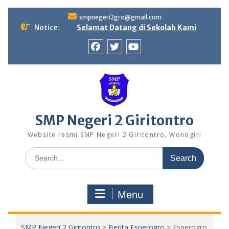
Skip
smpnegeri2gro@gmail.com
to
Notice:
Selamat Datang di Sekolah Kami
content
Facebook
twitter
youtube
SMP Negeri 2 Giritontro
Website resmi SMP Negeri 2 Giritontro, Wonogiri
Search
for:
Menu
SMP Negeri 2 Giritontro
>
Berita Esperogro
>
Esperogro