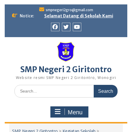
Skip
smpnegeri2gro@gmail.com
to
Notice:
Selamat Datang di Sekolah Kami
content
Facebook
twitter
youtube
SMP Negeri 2 Giritontro
Website resmi SMP Negeri 2 Giritontro, Wonogiri
Search
for:
Menu
SMP Negeri 2 Giritontro
>
Kegiatan Sekolah
>