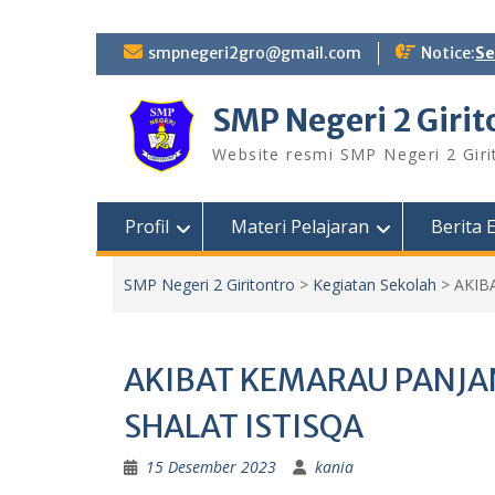
Skip
smpnegeri2gro@gmail.com
Notice:
Se
to
content
SMP Negeri 2 Girit
Website resmi SMP Negeri 2 Giri
Profil
Materi Pelajaran
Berita
SMP Negeri 2 Giritontro
>
Kegiatan Sekolah
>
AKIB
AKIBAT KEMARAU PANJAN
SHALAT ISTISQA
15 Desember 2023
kania