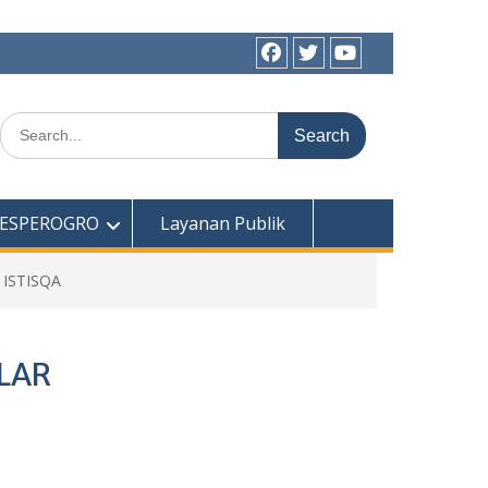
Facebook
twitter
youtube
Search
for:
l ESPEROGRO
Layanan Publik
ISTISQA
LAR