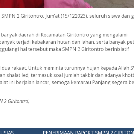
SMPN 2 Giritontro, Jum’at (15/122023), seluruh siswa dan 
i banyak daerah di Kecamatan Giritontro yang mengalami
banyak terjadi kebakaran hutan dan lahan, serta banyak pe
langi hal tersebut maka SMPN 2 Giritontro berinisiatif
d dua rakaat. Untuk meminta turunnya hujan kepada Allah 
an shalat Ied, termasuk soal jumlah takbir dan adanya kho
halat ini berjalan lancar, semoga kemarau Panjang segera b
 2 Giritontro)
USIAS
PENERIMAAN RAPORT SMPN 2 GIRITO