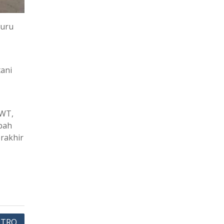
guru
tani
SWT,
tbah
erakhir
NTRO