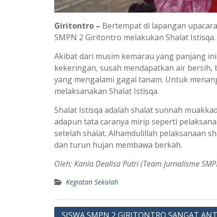
Giritontro –
Bertempat di lapangan upacara 
SMPN 2 Giritontro melakukan Shalat Istisqa.
Akibat dari musim kemarau yang panjang in
kekeringan, susah mendapatkan air bersih, 
yang mengalami gagal tanam. Untuk menanggu
melaksanakan Shalat Istisqa.
Shalat Istisqa adalah shalat sunnah muakka
adapun tata caranya mirip seperti pelaksana
setelah shalat. Alhamdulillah pelaksanaan s
dan turun hujan membawa berkah.
Oleh: Kania Dealisa Putri (Team Jurnalisme SMPN
Kegiatan Sekolah
Navigasi
SISWA SMPN 2 GIRITONTRO SANGAT ANT