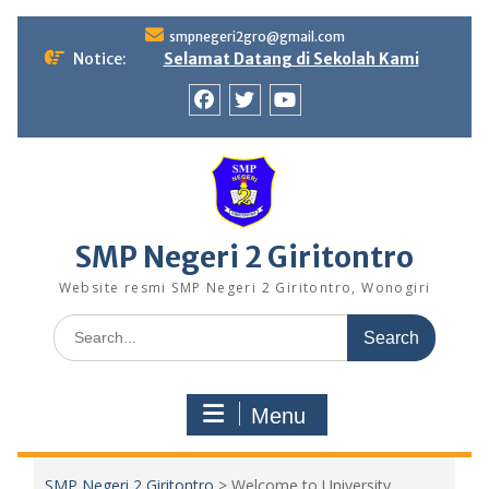
Skip
smpnegeri2gro@gmail.com
to
Notice:
Selamat Datang di Sekolah Kami
content
Facebook
twitter
youtube
SMP Negeri 2 Giritontro
Website resmi SMP Negeri 2 Giritontro, Wonogiri
Search
for:
Menu
SMP Negeri 2 Giritontro
>
Welcome to University