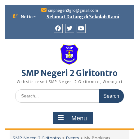
Skip
smpnegeri2gro@gmail.com
to
Notice:
Selamat Datang di Sekolah Kami
content
Facebook
twitter
youtube
SMP Negeri 2 Giritontro
Website resmi SMP Negeri 2 Giritontro, Wonogiri
Search
for:
Menu
SMP Negeri 2 Giritontro
>
Events
>
My Bookings